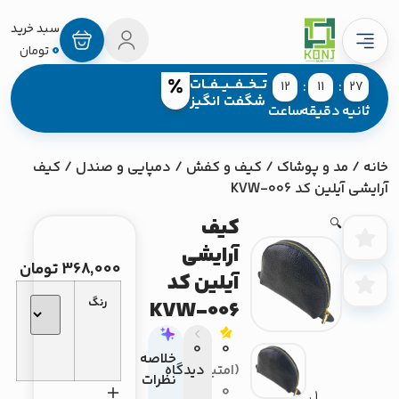
0
تومان
تــخــفــیــفــات
12
11
27
شگفت انگیز
ثانیه
دقیقه
ساعت
نه
/
مد و پوشاک
/
کیف و کفش
/
دمپایی و صندل
/ کیف
ایشی آیلین کد KVW-006
کیف
🔍
آرایشی
368,000
تومان
آیلین کد
رنگ
KVW-006
0
0
خلاصه
(امتیاز
دیدگاه
نظرات
0