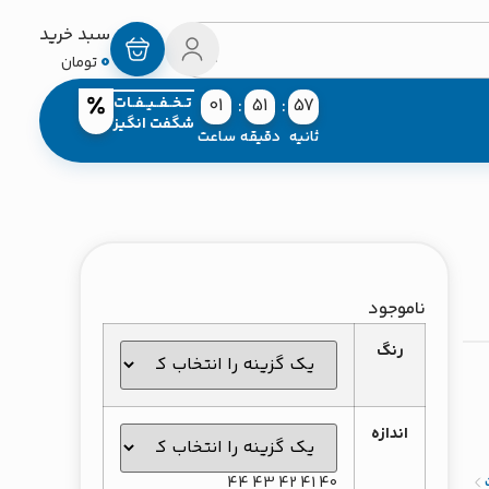
0
تومان
تــخــفــیــفــات
01
51
56
شگفت انگیز
ثانیه
دقیقه
ساعت
ناموجود
رنگ
اندازه
44
43
42
41
40