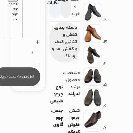
نظرات
41
40
0
42
خریدار}
43
44
دسته بندی:
کفش و
کتانی
,
کیف
و کفش
,
مد و
پوشاک
مشخصات
افزودن به سبد خرید
محصول:
برند:
نوع
لدرلند
چرم:
طبیعی
شکل
جنس:
چرم:
چرم
فلوتر,
گاوی
کروکو