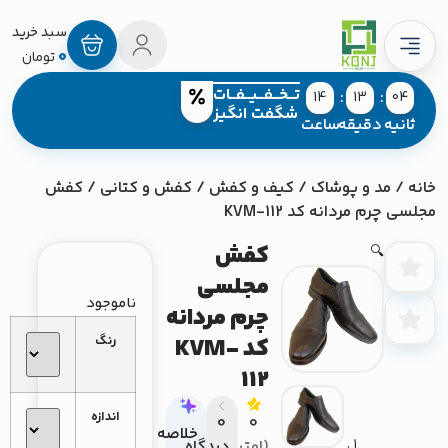
0
تومان
تــخــفــیــفــات
14
13
03
شگفت انگیز
ثانیه
دقیقه
ساعت
نه
/
مد و پوشاک
/
کیف و کفش
/
کفش و کتانی
/ کفش
لسی چرم مردانه کد KVM-112
کفش
🔍
مجلسی
ناموجود
چرم مردانه
کد KVM-
رنگ
112
اندازه
0
0
خلاصه
(امتیاز
دیدگاه