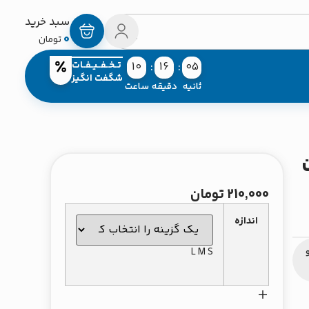
0
تومان
تــخــفــیــفــات
10
16
05
شگفت انگیز
ثانیه
دقیقه
ساعت
210,000
تومان
اندازه
L
M
S