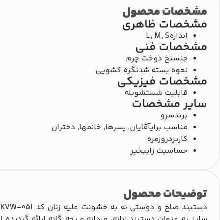
مشخصات محصول
مشخصات ظاهری
اندازه
L, M, S
مشخصات فنی
جنس
نخ دوخت چرم
نحوه بسته شدن
گره کشویی
مشخصات فیزیکی
قابلیت شستشو
بله
سایر مشخصات
برند
سرو
مناسب برای
آقایان, پسرها, خانمها, دختران
کاربرد
روزمره
حساسیت زایی
خیر
توضیحات محصول
د
سایز به عنوان دستبند زنانه، مردانه و بچه گانه ارائه گردید