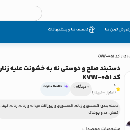
فروش ترین ها
تخفیف ها و پیشنهادات
د KVW-051
دستبند صلح و دوستی نه به خشونت علیه زنان
کد KVW-051
0
خلاصه نظرات
0 دیدگاه
(امتیاز 0 خریدار}
دسته بندی:
اکسسوری زنانه
,
اکسسوری و زیورآلات مردانه و زنانه
,
زنانه
,
کیف و
کفش
,
مد و پوشاک
مشخصات محصول: