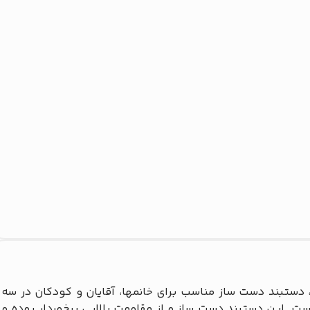
ستبند صلح و دوستی نه به خشونت علیه زنان کد KVW-051، دستبند دست ساز مناسب برای خانمها، آقایان و کودکان در سه
ه است. این دستبند دست ساز و از مقاومت بالایی برخوردار بوده و