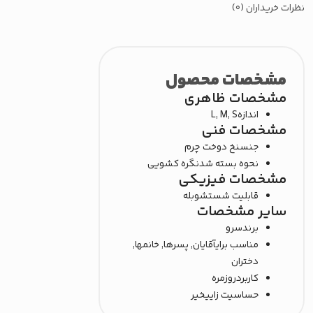
 خریداران (0)
مشخصات محصول
مشخصات ظاهری
اندازه
L, M, S
مشخصات فنی
جنس
نخ دوخت چرم
نحوه بسته شدن
گره کشویی
مشخصات فیزیکی
قابلیت شستشو
بله
سایر مشخصات
برند
سرو
مناسب برای
آقایان, پسرها, خانمها,
دختران
کاربرد
روزمره
حساسیت زایی
خیر