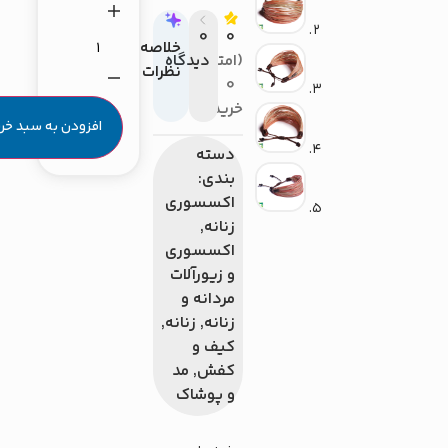
0
0
خلاصه
(امتیاز
دیدگاه
نظرات
0
خریدار}
افزودن به سبد خرید
دسته
بندی:
اکسسوری
زنانه
,
اکسسوری
و زیورآلات
مردانه و
زنانه
,
زنانه
,
کیف و
کفش
,
مد
و پوشاک