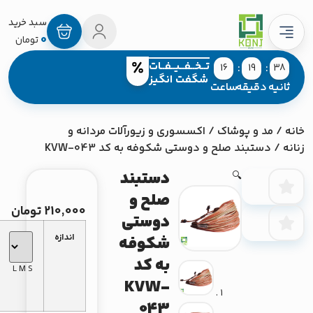
0
تومان
تــخــفــیــفــات
16
19
38
شگفت انگیز
انیه
دقیقه
ساعت
/
مد و پوشاک
/
اکسسوری و زیورآلات مردانه و
ه
/ دستبند صلح و دوستی شکوفه به کد KVW-043
دستبند
🔍
صلح و
210,000
تومان
دوستی
اندازه
شکوفه
به کد
L
M
S
KVW-
043