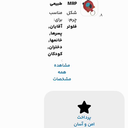
MRP
طبیعی
شکل
مناسب
چرم:
برای:
فلوتر
آقایان,
پسرها,
خانمها,
دختران,
کودکان
مشاهده
همه
مشخصات
پرداخت
امن و آسان