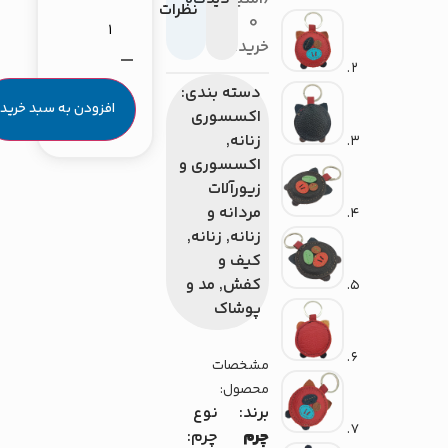
نظرات
0
خریدار}
دسته بندی:
افزودن به سبد خرید
اکسسوری
زنانه
,
اکسسوری و
زیورآلات
مردانه و
زنانه
,
زنانه
,
کیف و
کفش
,
مد و
پوشاک
مشخصات
محصول:
برند:
نوع
چرم
چرم: