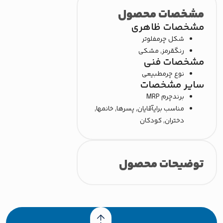
مشخصات محصول
مشخصات ظاهری
شکل چرم
فلوتر
رنگ
قرمز, مشکی
مشخصات فنی
نوع چرم
طبیعی
سایر مشخصات
برند
چرم MRP
مناسب برای
آقایان, پسرها, خانمها,
دختران, کودکان
توضیحات محصول