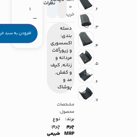
نظرات
0
خریدار}
دسته
افزودن به سبد خرید
بندی:
اکسسوری
و زیورآلات
مردانه و
زنانه
,
کیف
و کفش
,
مد و
پوشاک
مشخصات
محصول:
برند:
نوع
چرم
چرم:
MRP
طبیعی