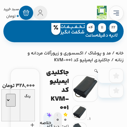
0
تومان
تــخــفــیــفــات
04
11
22
شگفت انگیز
انیه
دقیقه
ساعت
/
مد و پوشاک
/
اکسسوری و زیورآلات مردانه و
ه
/ جاکلیدی ایمیلیو کد KVM-001
جاکلیدی
🔍
ایمیلیو
328,000
تومان
کد
رنگ
KVM-
001
0
0
خلاصه
(امتیاز
دیدگاه