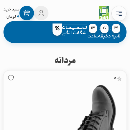
0
تومان
تــخــفــیــفــات
13
07
25
شگفت انگیز
ثانیه
دقیقه
ساعت
مردانه
0