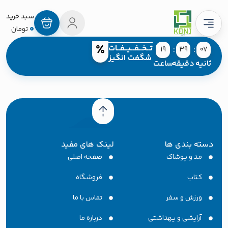
0
تومان
تــخــفــیــفــات
19
39
07
شگفت انگیز
ثانیه
دقیقه
ساعت
دسته بندی ها
لینک های مفید
مد و پوشاک
صفحه اصلی
کتاب
فروشگاه
ورزش و سفر
تماس با ما
آرایشی و یهداشتی
درباره ما