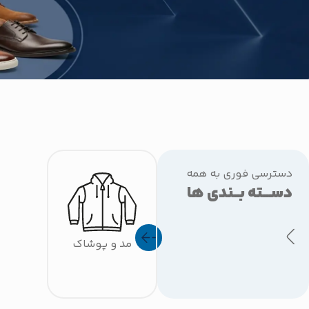
دسترسی فوری به همه
دســـته بــندی ها
مد و پوشاک