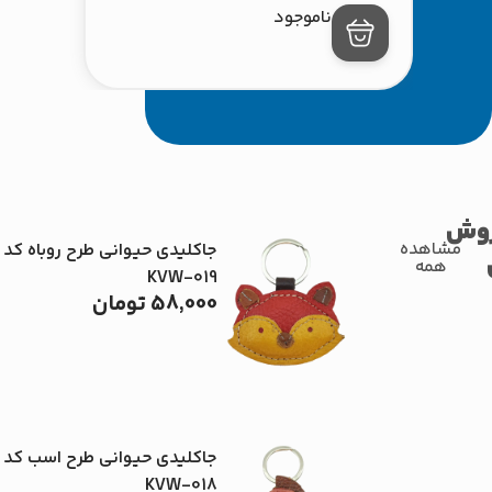
ناموجود
روش
مشاهده
جاکلیدی حیوانی طرح روباه کد
همه
KVW-019
58,000
تومان
جاکلیدی حیوانی طرح اسب کد
KVW-018