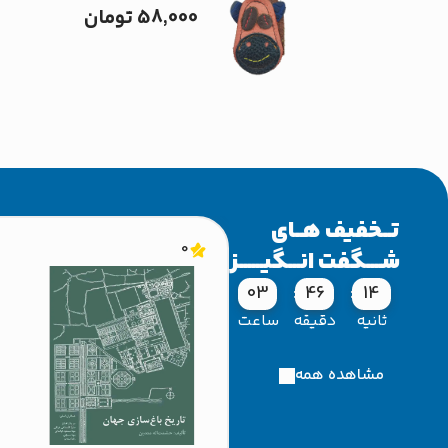
58,000
تومان
تــخفیف هــای
0
شــــگفت انـــگیــــــز
03
46
13
ثانیه
دقیقه
ساعت
مشاهده همه