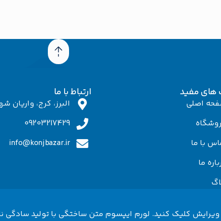
 های مفید
ارتباط با ما
حه اصلی
البرز، کرج، واریان شهر
وشگاه
09203217429
اس با ما
info@konjbazar.ir
باره ما
اگ
 ویرایش کلیک کنید. لورم ایپسوم متن ساختگی با تولید سادگی ن