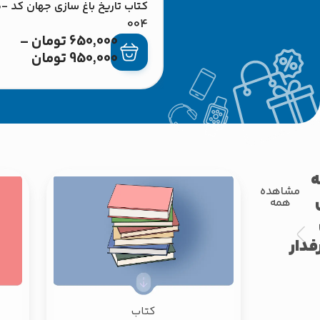
کتاب تاریخ
004
650,000
تومان
–
950,000
تومان
مشاهده
همه
فدار
کتاب