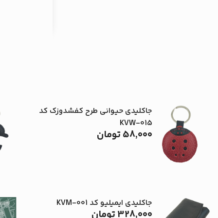
,000
جاکلیدی حیوانی طرح کفشدوزک کد
KVW-015
58,000
تومان
جاکلیدی ایمیلیو کد KVM-001
328,000
تومان