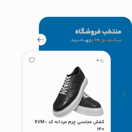
منتخب فروشگاه
بـــرتـــریـــن ها رو بـــخـــرید
مشاهده همه
0
کفش مجلسی چرم مردانه کد KVM-
140