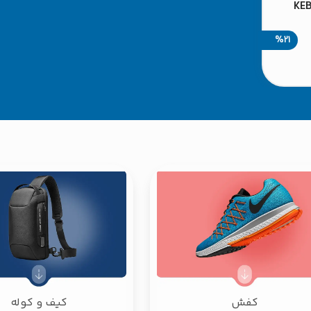
 باغ سازی جهان کد KEB-
%21
کفش
کیف و کوله